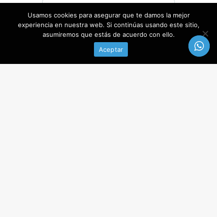
Usamos cookies para asegurar que te damos la mejor
experiencia en nuestra web. Si continúas usando este sitio,
Mensaje*
asumiremos que estás de acuerdo con ello.
Aceptar
Estoy de acuerdo con el Condiciones de uso y el
Política de privacidad
SOLICITAR INFORMACIÓN