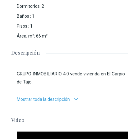
Dormitorios
:
2
Baños
:
1
Pisos
:
1
Área, m²
:
66
m²
Descripción
GRUPO INMOBILIARIO 4.0 vende vivienda en El Carpio
de Tajo.
✨ Tu nuevo hogar en el corazón del pueblo ✨
Mostrar toda la descripción
Se vende acogedora vivienda de una sola planta,
completamente reformada y lista para entrar a vivir.
Video
Situada en pleno centro del pueblo, combina la
comodidad de tener todos los servicios a un paso