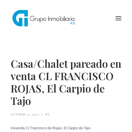
INICIO
Casa/Chalet pareado en
QUÍENES SOMOS
venta CL FRANCISCO
INMUEBLES
ROJAS, El Carpio de
SERVICIOS
Tajo
BLOG
OCTUBRE 10, 2025
|
BY
CONTACTO
Vivienda C/ Francisco de Rojas. El Carpio de Tajo