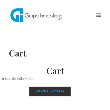
INICIO
Cart
QUÍENES SOMOS
Cart
INMUEBLES
Tu carrito está vacío.
SERVICIOS
BLOG
VOLVER A LA TIENDA
CONTACTO